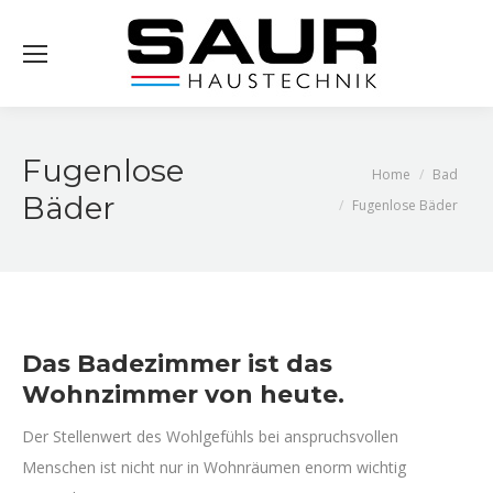
Se
Fugenlose
You are here:
Home
Bad
Bäder
Fugenlose Bäder
Das Badezimmer ist das
Wohnzimmer von heute.
Der Stellenwert des Wohlgefühls bei anspruchsvollen
Menschen ist nicht nur in Wohnräumen enorm wichtig